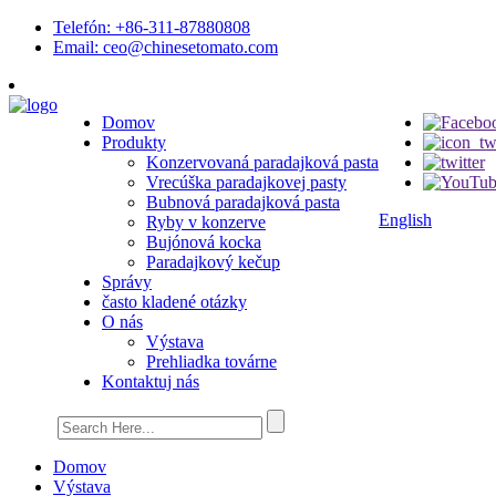
Telefón: +86-311-87880808
Email: ceo@chinesetomato.com
Domov
Produkty
Konzervovaná paradajková pasta
Vrecúška paradajkovej pasty
Bubnová paradajková pasta
English
Ryby v konzerve
Bujónová kocka
Paradajkový kečup
Správy
často kladené otázky
O nás
Výstava
Prehliadka továrne
Kontaktuj nás
Domov
Výstava